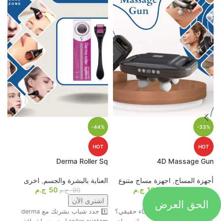
-44%
-33%
HOT
HOT
p
Derma Roller Sq
4D Massage Gun
أجهزة المساج
,
اجهزة مساج متنوع
العناية بالبشرة والجسم
,
اخرى
م
1099
ج.م
50
ج.م
ا
1649
ج.م
90
ج.م
الحق العرض
اشترى الآن
اشترى الآن
جاهز تحول التعب لاسترخاء حقيقي؟
1️⃣ جدد شباب بشرتك مع derma
ت