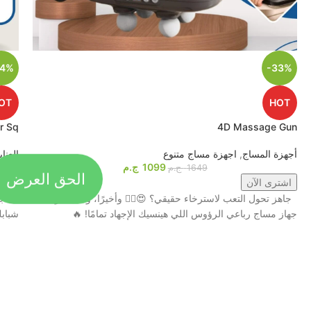
44%
-33%
OT
HOT
r Sq
4D Massage Gun
أجهزة المساج
,
اجهزة مساج متنوع
العنا
الحق العرض
1099
ج.م
1649
ج.م
اشترى الآن
اشت
جاهز تحول التعب لاسترخاء حقيقي؟ 😍💆‍♂️ وأخيرًا، وصل أقوى
جهاز مساج رباعي الرؤوس اللي هينسيك الإجهاد تمامًا! 🔥
شبابكِ مع جهاز tem