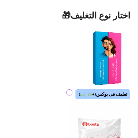
اختار نوع التغليف🎁
تغليف فى بوكس
(
+
25
ج.م
)