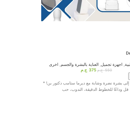
-26%
HOT
l therapy massager
D
ية
,
اجهزة تجميل
,
العناية بالبشرة والجسم
,
اخرى
أجهزة المساج
,
اخرى
,
375
ج.م
550
ج.م
اشترى الآن
لى بشرة نضرة وشابة مع ديرما ستامب دكتور بن! *
قل وداعًا للخطوط الدقيقة، الندوب، حب
بتقنية التنبيه الكهربائي و8 بادات احترافية! ⚡️ لو ب