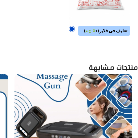
تغليف فى فلاير
(
+
0
ج.م
)
منتجات مشابهة