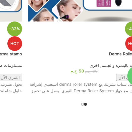
-32%
-
HOT
H
erma stamp
Derma Rolle
ية بالبشرة والجسم
,
اخرى
مستلزمات طب
50
ج.م
90
ج.م
رى الآن
اشترى الآن
1️⃣ جدد شباب بشرتك مع derma roller system استعيدي إشراقة
تحول بشرتك إ
Derma Roller Sys الثوري! يعمل على تحفيز
حلول شاملة: 