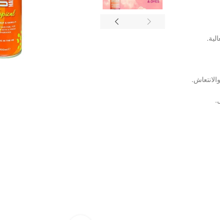
لية.
الانتعاش.
.