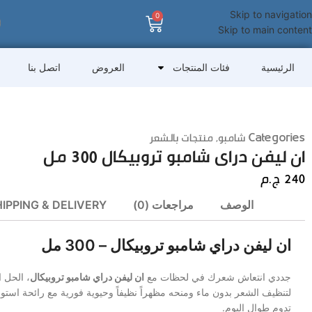
Skip to navigation
0
Skip to main content
الرئيسية
فئات المنتجات
العروض
اتصل بنا
Categories
شامبو
,
منتجات بالشعر
ان ليفن دراى شامبو تروبيكال 300 مل
240
ج.م
الوصف
مراجعات (0)
IPPING & DELIVERY
ان ليفن دراي شامبو تروبيكال – 300 مل
جددي انتعاش شعرك في لحظات مع
ان ليفن دراي شامبو تروبيكال
، الحل 
لتنظيف الشعر بدون ماء ومنحه مظهراً نظيفاً وحيوية فورية مع رائحة استو
تدوم طوال اليوم.