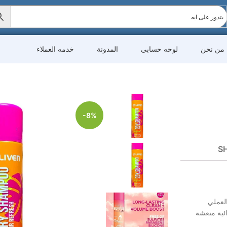
من نحن
لوحه حسابى
المدونة
خدمه العملاء
-8%
SH
العملي
ائية منعشة