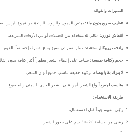
المميزات والفوائد:
تنظيف سريع بدون ماء:
يمتص الدهون والزيوت الزائدة من فروة الرأس بفعا
انتعاش فوري:
مثالي للاستخدام بين الغسلات أو في الأوقات السريعة.
رائحة تروبيكال منعشة:
عطر استوائي مميز يمنح شعرك إحساساً بالحيوية و
حجم وكثافة طبيعية:
يساعد على إعطاء الشعر مظهراً أكثر كثافة بدون إثقال
لا يترك بقايا بيضاء:
تركيبة خفيفة تناسب جميع ألوان الشعر.
مناسب لجميع أنواع الشعر:
آمن على الشعر العادي، الدهني والمصبوغ.
طريقة الاستخدام:
رجّي العبوة جيداً قبل الاستعمال.
رشي من مسافة 20–30 سم على جذور الشعر.