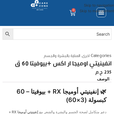
Skip to navigation
0
Skip to main content
خدمه العملاء
لوحه حسابى
فئات المنتجات
Categories
اخرى
,
العناية بالبشرة والجسم
انفينيتي اوميجا ار اكس +بيوفيتا 60 ق
235
ج.م
الوصف
🌿 إنفينيتي أوميجا RX + بيوفيتا – 60
كبسولة (3×60)
دعم متكامل لصحة الجسم والبشرة والشعر مع
إنفينيتي أوميجا RX +