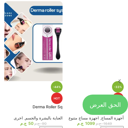
-44%
-33%
HOT
HOT
الحق العرض
p
Derma Roller Sq
4D Massage Gun
أجهزة المساج
,
اجهزة مساج متنوع
العناية بالبشرة والجسم
,
اخرى
م
1099
ج.م
50
ج.م
ا
1649
ج.م
90
ج.م