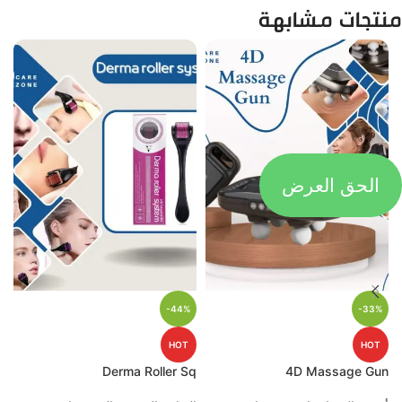
منتجات مشابهة
الحق العرض
-44%
-33%
HOT
HOT
p
Derma Roller Sq
4D Massage Gun