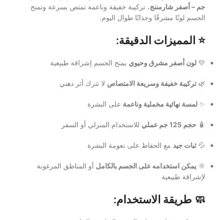
جم – أصفر شارمننج
، تركيبة خفيفة وناعمة تمتص بسرعة وتمنح
الجسم لونًا مشرقًا وجذابًا طوال اليوم.
⭐ المميزات الدقيقة:
💛
لون أصفر مشرق وحيوي
يمنح الجسم إشراقة طبيعية
🌿
تركيبة خفيفة وسريعة الامتصاص
لا تترك أثر دهني
✨
لمسة نهائية مخملية وناعمة
على البشرة
🧴
حجم 125 جم عملي
للاستخدام المنزلي أو السفر
💦
ثبات جيد
مع الحفاظ على نعومة البشرة
🌞
يمكن استخدامه على الجسم بالكامل
أو المناطق المرغوبة
لإشراقة طبيعية
🧼 طريقة الاستخدام: