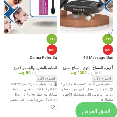
-44%
-33%
HOT
HOT
p
Derma Roller Sq
4D Massage Gun
أجهزة المساج
,
اجهزة مساج متنوع
العناية بالبشرة والجسم
,
اخرى
م
1099
ج.م
50
ج.م
ا
1649
ج.م
90
ج.م
اشترى الآن
اشترى الآن
جاهز تحول التعب لاسترخاء حقيقي؟
1️⃣ جدد شباب بشرتك مع derma
ت
😍💆‍♂️ وأخيرًا، وصل أقوى جهاز مساج
roller system استعيدي إشراقة
م
رباعي الرؤوس اللي هينسيك الإجهاد
شبابكِ مع جهاز Derma Roller
ش
تمامًا! 🔥
System الثوري! يعمل على تحفيز
ا
الحق العرض