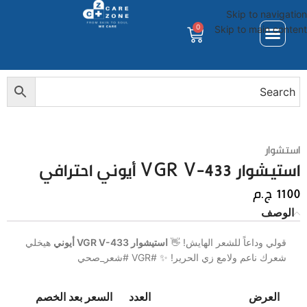
Skip to navigation
0
Skip to main content
استشوار
استيشوار VGR V-433 أيوني احترافي
1100
ج.م
الوصف
قولي وداعاً للشعر الهايش! 👋
استيشوار VGR V-433 أيوني
هيخلي
شعرك ناعم ولامع زي الحرير! ✨ #VGR #شعر_صحي
العرض
العدد
السعر بعد الخصم