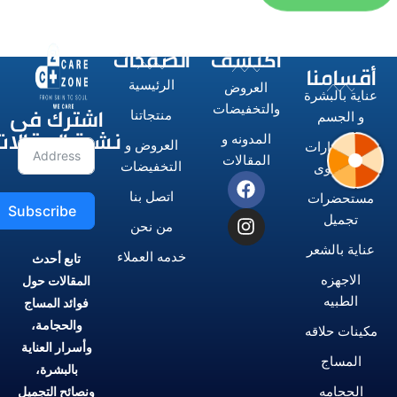
اكتشف
الصفحات
أقسامنا
الرئيسية
العروض
عناية بالبشرة
اشترك فى
والتخفيضات
منتجاتنا
و الجسم
نشرة المقالات
المدونه و
العروض و
الاستشوارات
المقالات
التخفيضات
و المكاوى
اتصل بنا
مستحضرات
Subscribe
تجميل
من نحن
عناية بالشعر
خدمه العملاء
تابع أحدث
الاجهزه
المقالات حول
الطبيه
فوائد المساج
والحجامة،
مكينات حلاقه
وأسرار العناية
المساج
بالبشرة،
الحجامه
ونصائح التجميل