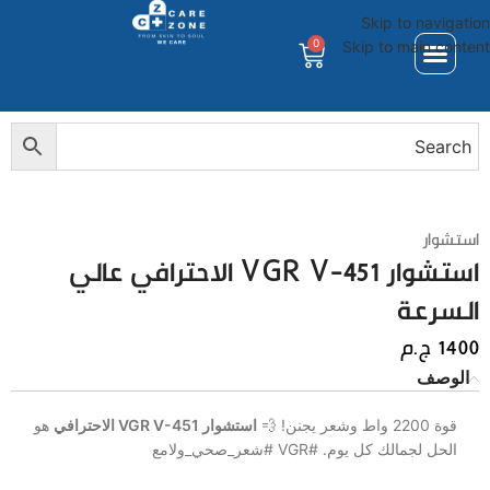
Skip to navigation
0
Skip to main content
استشوار
استشوار VGR V-451 الاحترافي عالي
السرعة
1400
ج.م
الوصف
قوة 2200 واط وشعر يجنن! 💨
استشوار VGR V-451 الاحترافي
هو
الحل لجمالك كل يوم. #VGR #شعر_صحي_ولامع