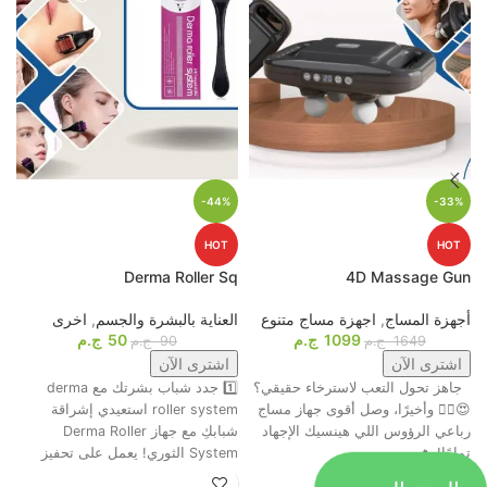
-44%
-33%
HOT
HOT
p
Derma Roller Sq
4D Massage Gun
أجهزة المساج
,
اجهزة مساج متنوع
العناية بالبشرة والجسم
,
اخرى
م
1099
ج.م
50
ج.م
ا
1649
ج.م
90
ج.م
اشترى الآن
اشترى الآن
جاهز تحول التعب لاسترخاء حقيقي؟
1️⃣ جدد شباب بشرتك مع derma
ت
😍💆‍♂️ وأخيرًا، وصل أقوى جهاز مساج
roller system استعيدي إشراقة
م
رباعي الرؤوس اللي هينسيك الإجهاد
شبابكِ مع جهاز Derma Roller
ش
تمامًا! 🔥
System الثوري! يعمل على تحفيز
ا
الحق العرض