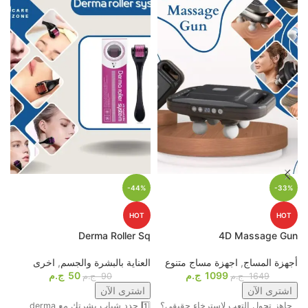
-44%
-33%
HOT
HOT
p
Derma Roller Sq
4D Massage Gun
أجهزة المساج
,
اجهزة مساج متنوع
العناية بالبشرة والجسم
,
اخرى
م
1099
ج.م
50
ج.م
ا
1649
ج.م
90
ج.م
اشترى الآن
اشترى الآن
جاهز تحول التعب لاسترخاء حقيقي؟
1️⃣ جدد شباب بشرتك مع derma