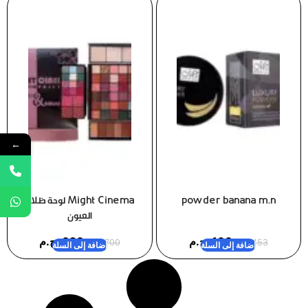
←
powder banana m.n
Might Cinema لوحة ظلال
العيون
100
ج.م
620
ج.م
153
ج.م
700
ج.م
إضافة إلى السلة
إضافة إلى السلة