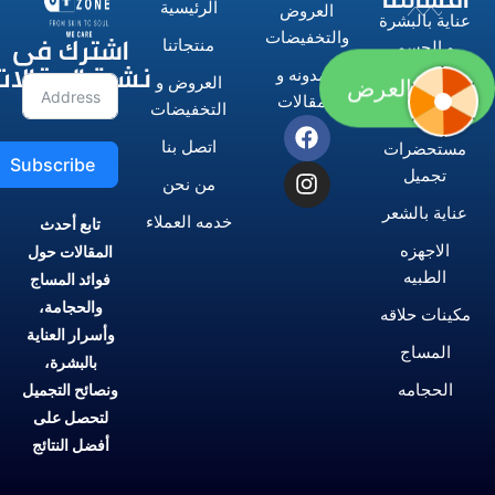
الرئيسية
العروض
عناية بالبشرة
اشترك فى
والتخفيضات
منتجاتنا
و الجسم
نشرة المقالات
المدونه و
العروض و
الاستشوارات
الحق العرض
المقالات
التخفيضات
و المكاوى
اتصل بنا
مستحضرات
Subscribe
تجميل
من نحن
عناية بالشعر
خدمه العملاء
تابع أحدث
الاجهزه
المقالات حول
الطبيه
فوائد المساج
والحجامة،
مكينات حلاقه
وأسرار العناية
المساج
بالبشرة،
الحجامه
ونصائح التجميل
لتحصل على
أفضل النتائج