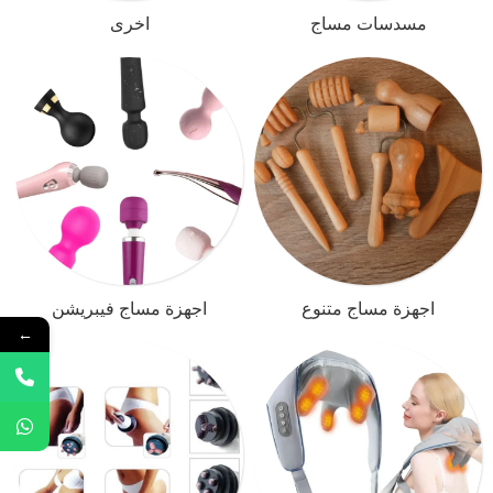
مسدسات مساج
اخرى
اجهزة مساج متنوع
اجهزة مساج فيبريشن
←